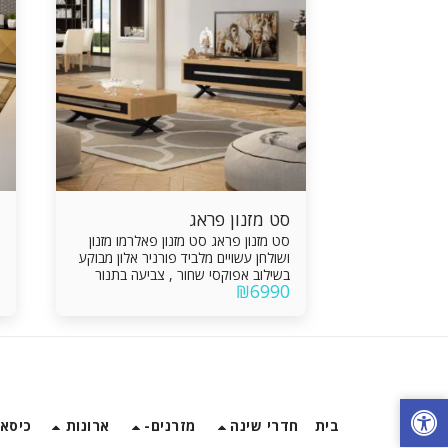
סט מזנון פראג
סט מזנון פראג סט מזנון פאלרמו מזנון
ושולחן עשויים מלביד פורניר אלון מבוקע
בשילוב אפוקסי שחור , צביעה בתנור
₪
6990
מגירות וקלפה שולחן סלון עם מגירה
מגירות עשויות מסנדוויץ פורמאיקה
מסילות אינטגראליות טריקה שקטה
בית
חדרי שינה
מזרנים-
ארונות
כיסאו