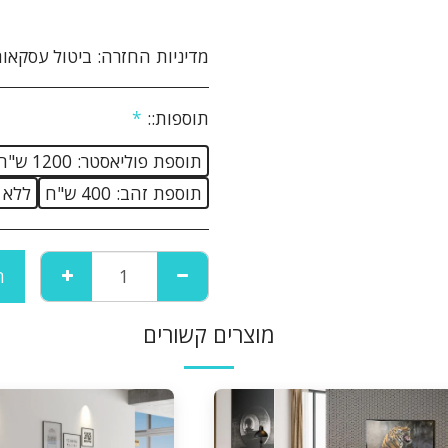
מדיניות החזרה:
ביטול עסקאות והחזרת מוצרים: הנהלת האתר עושה מאמצים רבים על מנת להבטיח את מכירתם ואספקתם של המוצרים המוצעים באתר לשביעות רצונו של הלקוח. אם לא תהיה מרוצה מן המוצר מן המוצר שרכשת תוכל לבטל את הרכישה ולהחזיר את המוצר ולקבל זיכוי כספי במחיר ששולם עבורו והוא על פי התנאים שלהלן: 1. ביטול העסקה יבוצע בתוך 14 יום שבו הלקוח קיבל את המוצר. 2. ביטול העסקה יעשה באמצעות הודעה בכתב אל הנהלת האתר באמצעות דואר רשום, פקסימיליה או דואר אלקטרוני ואשר אושרו על ידי הנהלת האתר. 3 המוצר יוחזר באריזתו המקורית, כשעדיין לא 
תוספות::
*
תוספת פוליאסטר: 1200 ש"ח
תוספת זהב: 400 ש"ח
ללא ש
ה
מוצרים קשורים