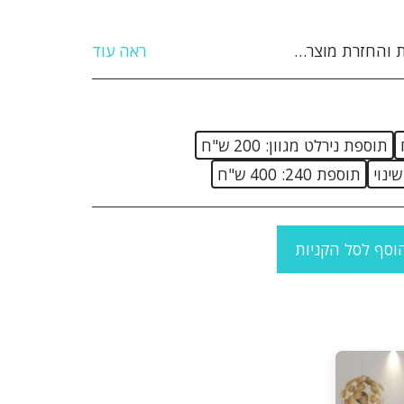
נעשה בו שימוש כלשהו וכשהוא שלם וללא פגיעה ו/או נזק ו/או פגם מכל סוג שהוא. 4 לקוח יחויב בדמי ביטול עסקה על סך 5% מערך המוצר כולל מע&quot;מ או 100 ₪ לפי הנמוך מבניהם. 5. אם המוצר סופק כבר ללקוח, חובת החזרת המוצר חלה על הלקוח והלקוח יחויב בדמי הובלה בהתאם, בנוסף לדמי הביטול הנ&quot;ל. 6. לא ניתן להחזיר מוצר שהותקן ו/או שהורכב בבית הלקוח. 7. לא ניתן להחזיר מוצר לאחר השימוש בו. 8. לא ניתן להחזיר מוצר שיוצר בהזמנה אישית בהתאם להזמנת הלקוח. 9. ביטול עסקה לפני קבלת המוצר יתבצע עד 24 שעות מסגירת העסקה ובתנאי שלא תואמה אספקה ללקוח . 10.ביטול עסקה לפני קבלת מוצר – יחויב הלקוח ב 25% דמי ביטול .
ראה עוד
תוספת נירלט מגוון: 200 ש"ח
ינוי
תוספת 240: 400 ש"ח
וסף לסל הקניות