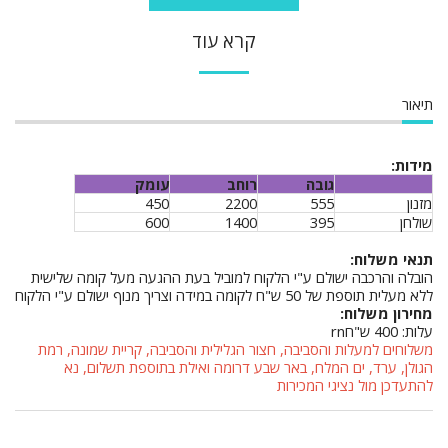
קרא עוד
תיאור
מידות:
גובה
רוחב
עומק
מזנון
555
2200
450
שולחן
395
1400
600
תנאי משלוח:
הובלה והרכבה ישולם ע"י הלקוח למוביל בעת ההגעה מעל קומה שלישית
ללא מעלית תוספת של 50 ש"ח לקומה במידה וצריך מנוף ישולם ע"י הלקוח
מחירון משלוח:
עלות: 400 ש"חrn
משלוחים למעלות והסביבה, חצור הגלילית והסביבה, קריית שמונה, רמת
הגולן, ערד, ים המלח, באר שבע דרומה ואילת בתוספת תשלום, נא
להתעדכן מול נציגי המכירות