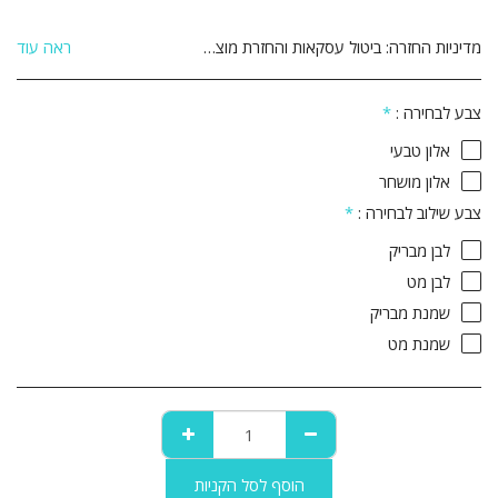
מדיניות החזרה:
ביטול עסקאות והחזרת מוצרים: הנהלת האתר עושה מאמצים רבים על מנת להבטיח את מכירתם ואספקתם של המוצרים המוצעים באתר לשביעות רצונו של הלקוח. אם לא תהיה מרוצה מן המוצר מן המוצר שרכשת תוכל לבטל את הרכישה ולהחזיר את המוצר ולקבל זיכוי כספי במחיר ששולם עבורו והוא על פי התנאים שלהלן: 1. ביטול העסקה יבוצע בתוך 14 יום שבו הלקוח קיבל את המוצר. 2. ביטול העסקה יעשה באמצעות הודעה בכתב אל הנהלת האתר באמצעות דואר רשום, פקסימיליה או דואר אלקטרוני ואשר אושרו על ידי הנהלת האתר. 3 המוצר יוחזר באריזתו המקורית, כשעדיין לא נעשה בו שימוש כלשהו וכשהוא שלם וללא פגיעה ו/או נזק ו/או פגם מכל סוג שהוא. 4 לקוח יחויב בדמי ביטול עסקה על סך 5% מערך המוצר כולל מע&quot;מ או 100 ₪ לפי הנמוך מבניהם. 5. אם המוצר סופק כבר ללקוח, חובת החזרת המוצר חלה על הלקוח והלקוח יחויב בדמי הובלה בהתאם, בנוסף לדמי הביטול הנ&quot;ל. 6. לא ניתן להחזיר מוצר שהותקן ו/או שהורכב בבית הלקוח. 7. לא ניתן להחזיר מוצר לאחר השימוש בו. 8. לא ניתן להחזיר מוצר שיוצר בהזמנה אישית בהתאם להזמנת הלקוח. 9. ביטול עסקה לפני קבלת המוצר יתבצע עד 24 שעות מסגירת העסקה ובתנאי שלא תואמה אספקה ללקוח . 10.ביטול עסקה לפני קבלת מוצר – יחויב הלקוח ב 25% דמי ביטול .
ראה עוד
צבע לבחירה :
*
אלון טבעי
אלון מושחר
צבע שילוב לבחירה :
*
לבן מבריק
לבן מט
שמנת מבריק
שמנת מט
הוסף לסל הקניות