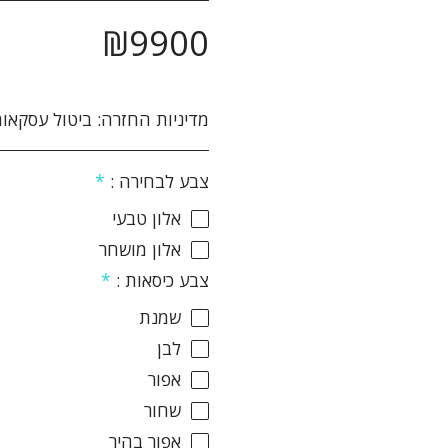
₪
9900
מדיניות החזרה:
ביטול עסקאות והחזרת מוצרים: הנהלת האתר עושה מאמצים רבים על מנת להבטיח את מכירתם ואספקתם של המוצרים המוצעים באתר לשביעות רצונו של הלקוח. אם לא תהיה מרוצה מן המוצר מן המוצר שרכשת תוכל לבטל את הרכישה ולהחזיר את המוצר ולקבל זיכוי כספי במחיר ששולם עבורו והוא על פי התנאים שלהלן: 1. ביטול העסקה יבוצע בתוך 14 יום שבו הלקוח קיבל את המוצר. 2. ביטול העסקה יעשה באמצעות הודעה בכתב אל הנהלת האתר באמצעות דואר רשום, פקסימיליה או דואר אלקטרוני ואשר אושרו על ידי הנהלת האתר. 3 המוצר יוחזר באריזתו המקורית, כשעדיין לא 
צבע לבחירה :
*
אלון טבעי
אלון מושחר
צבע כיסאות :
*
שמנת
לבן
אפור
שחור
אפור בהיר