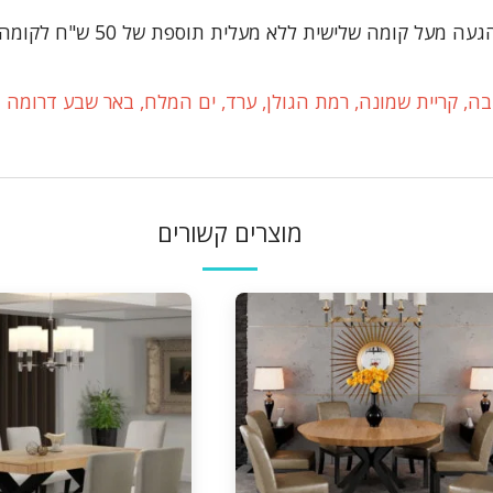
א מעלית תוספת של 50 ש"ח לקומה במידה וצריך מנוף ישולם ע"י הלקוח
ה, קריית שמונה, רמת הגולן, ערד, ים המלח, באר שבע דרומה ו
מוצרים קשורים