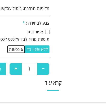
מדיניות החזרה:
ביטול עסקאות והחזרת מוצרים: הנהלת האתר עושה מאמצים רבים על מנת להבטיח את מכירתם ואספקתם של המוצרים המוצעים באתר לשביעות רצונו של הלקוח. אם לא תהיה מרוצה מן המוצר מן המוצר שרכשת תוכל לבטל את הרכישה ולהחזיר את המוצר ולקבל זיכוי כספי במחיר ששולם עבורו והוא על פי התנאים שלהלן: 1. ביטול העסקה יבוצע בתוך 14 יום שבו הלקוח קיבל את המוצר. 2. ביטול העסקה יעשה באמצעות הודעה בכתב אל הנהלת האתר באמצעות דואר רשום, פקסימיליה או דואר אלקטרוני ואשר אושרו על ידי הנהלת האתר. 3 המוצר יוחזר באריזתו המקורית, כשעדיין לא 
צבע לבחירה :
*
אפור בטון
תוספת מחיר לבד אלפנט לכסא
ללא שינוי בד
6 כסאות
ה
קרא עוד