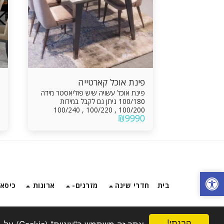
פינת אוכל קארטייה
פינת אוכל עשויה שיש פוליאסטר מידה
100/180 ניתן גם לקבל במידות
100/200 , 100/220 , 100/240
₪
9990
בתוספת תשלום של 1000 ש"ח כולל:
פתיחת אמצע של 80 ס"מ מסילות
אינטגראליות איכותיות הכוללות מנגנון
פתיחה מתקדם העומד בכל התקנים
המחמירים ביותר עם 6 כסאות מרופדים
בעור תעשייתי או בד לבחירה
בית
חדרי שינה
מזרנים-
ארונות
כיסאו
הבנתי!
אתר זה משתמש ב"עוגיות" (Cookie) על-מנת להבטיח שתהנה מהחוויה הטובה ביותר באתר שלך.