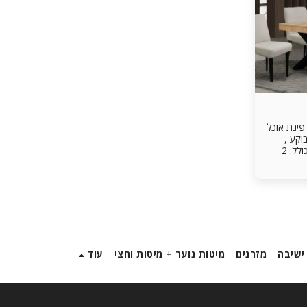
מידע נוסף: פינת אוכל אריאל פינת אוכל
מבוקע ,
רגליי השולחן בשחור אפוקסי כולל: 2
נפתחות מגירה 50 ס"מ כל אחת
לות
 מנגנון
קנים
עם 6 כסאות מדגם פריז
ץ אלון
 שחור .
ישיבה
מזרנים
מיטות נוער + מיטות וחצי
עוד