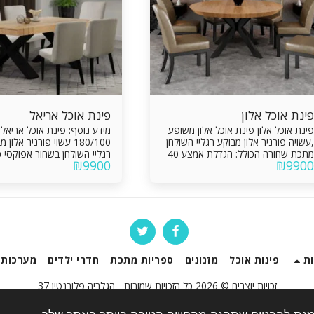
פינת אוכל אלון
פינת אוכל אריאל
פינת אוכל אלון פינת אוכל אלון משופע
,עשויה פורניר אלון מבוקע רגליי השולחן
180/100 עשוי פורניר אלון 
מתכת שחורה הכולל: הגדלת אמצע 40
₪
9900
₪
9900
ס"מ מסילות אינטגרליות איכותיות
הגדלות 
הכוללות מנגנון פתיחה מתקדם העומד
, סה"כ נפתח בעוד מטר. מסי
בכל התקנים המחמירים ביותר עם 6
אינטגראליות איכותיות הכוללות
כסאות מרופדים או מבד אלפנט במגוון
פתיחה מתקדם העומד בכל הת
צבעים . יש אפשרות להגדלה נוסף של
המחמירים ביותר 
עוד 40 ס"מ בתוספת תשלום
מרופדים בבד רגלי הכסאות מע
מבוקע בצביעה אפוקסית בצבע
ת
פינות אוכל
מזנונים
ספריות מתכת
חדרי ילדים
מערכות 
זכויות יוצרים © 2026 כל הזכויות שמורות -
הגלריה פלורנטין 37
תנאי שימוש
|
פרטיות
|
נגישות