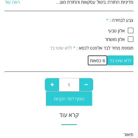
מדיניות החזרה:
ביטול עסקאות והחזרת מוצרים: הנהלת האתר עושה מאמצים רבים על מנת להבטיח את מכירתם ואספקתם של המוצרים המוצעים באתר לשביעות רצונו של הלקוח. אם לא תהיה מרוצה מן המוצר מן המוצר שרכשת תוכל לבטל את הרכישה ולהחזיר את המוצר ולקבל זיכוי כספי במחיר ששולם עבורו והוא על פי התנאים שלהלן: 1. ביטול העסקה יבוצע בתוך 14 יום שבו הלקוח קיבל את המוצר. 2. ביטול העסקה יעשה באמצעות הודעה בכתב אל הנהלת האתר באמצעות דואר רשום, פקסימיליה או דואר אלקטרוני ואשר אושרו על ידי הנהלת האתר. 3 המוצר יוחזר באריזתו המקורית, כשעדיין לא נעשה בו שימוש כלשהו וכשהוא שלם וללא פגיעה ו/או נזק ו/או פגם מכל סוג שהוא. 4 לקוח יחויב בדמי ביטול עסקה על סך 5% מערך המוצר כולל מע&quot;מ או 100 ₪ לפי הנמוך מבניהם. 5. אם המוצר סופק כבר ללקוח, חובת החזרת המוצר חלה על הלקוח והלקוח יחויב בדמי הובלה בהתאם, בנוסף לדמי הביטול הנ&quot;ל. 6. לא ניתן להחזיר מוצר שהותקן ו/או שהורכב בבית הלקוח. 7. לא ניתן להחזיר מוצר לאחר השימוש בו. 8. לא ניתן להחזיר מוצר שיוצר בהזמנה אישית בהתאם להזמנת הלקוח. 9. ביטול עסקה לפני קבלת המוצר יתבצע עד 24 שעות מסגירת העסקה ובתנאי שלא תואמה אספקה ללקוח . 10.ביטול עסקה לפני קבלת מוצר – יחויב הלקוח ב 25% דמי ביטול .
ראה עוד
צבע לבחירה :
*
אלון טבעי
אלון מושחר
תוספת מחיר לבד אלפנט לכסא :
*
ללא שינוי בד
ללא שינוי בד
6 כסאות
הוסף לסל הקניות
קרא עוד
תיאור