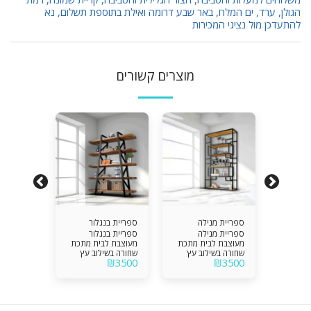
הגולן, ערד, ים המלח, באר שבע דרומה ואילת בתוספת תשלום, נא
להתעדכן מול נציגי המכירות
מוצרים קשורים
ים
ספריית מנילה
ספריית בנגלור
ספריית מ
ספריית מנילה
ספריית בנגלור
ונקובר
מעוצבת לבית מתכת
מעוצבת לבית מתכת
ים
ספריית מ
שחורה בשילוב עץ
שחורה בשילוב עץ
עוצבת לבית
ונקו
₪
3500
₪
3500
אלון פורניר לאיחסון
מלא לאחסון חפצי נוי
 הכוללת
מתכת שחו
חפצי נוי , ספרים
, ספרים וכדומה.
₪
4500
ות עץ
מדפים ומג
וכדומה.
ון חפצי
מלא ל
כדומה.
נוי , ספרי