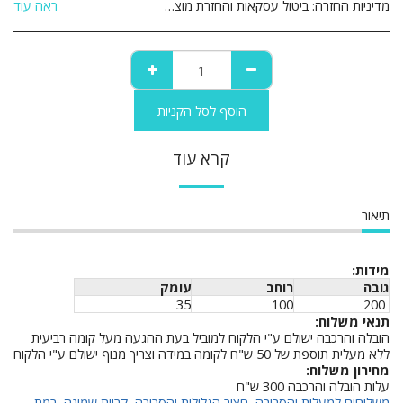
מדיניות החזרה:
ביטול עסקאות והחזרת מוצרים: הנהלת האתר עושה מאמצים רבים על מנת להבטיח את מכירתם ואספקתם של המוצרים המוצעים באתר לשביעות רצונו של הלקוח. אם לא תהיה מרוצה מן המוצר מן המוצר שרכשת תוכל לבטל את הרכישה ולהחזיר את המוצר ולקבל זיכוי כספי במחיר ששולם עבורו והוא על פי התנאים שלהלן: 1. ביטול העסקה יבוצע בתוך 14 יום שבו הלקוח קיבל את המוצר. 2. ביטול העסקה יעשה באמצעות הודעה בכתב אל הנהלת האתר באמצעות דואר רשום, פקסימיליה או דואר אלקטרוני ואשר אושרו על ידי הנהלת האתר. 3 המוצר יוחזר באריזתו המקורית, כשעדיין לא נעשה בו שימוש כלשהו וכשהוא שלם וללא פגיעה ו/או נזק ו/או פגם מכל סוג שהוא. 4 לקוח יחויב בדמי ביטול עסקה על סך 5% מערך המוצר כולל מע&quot;מ או 100 ₪ לפי הנמוך מבניהם. 5. אם המוצר סופק כבר ללקוח, חובת החזרת המוצר חלה על הלקוח והלקוח יחויב בדמי הובלה בהתאם, בנוסף לדמי הביטול הנ&quot;ל. 6. לא ניתן להחזיר מוצר שהותקן ו/או שהורכב בבית הלקוח. 7. לא ניתן להחזיר מוצר לאחר השימוש בו. 8. לא ניתן להחזיר מוצר שיוצר בהזמנה אישית בהתאם להזמנת הלקוח. 9. ביטול עסקה לפני קבלת המוצר יתבצע עד 24 שעות מסגירת העסקה ובתנאי שלא תואמה אספקה ללקוח . 10.ביטול עסקה לפני קבלת מוצר – יחויב הלקוח ב 25% דמי ביטול .
ראה עוד
הוסף לסל הקניות
קרא עוד
תיאור
מידות:
גובה
רוחב
עומק
35
100
200
תנאי משלוח:
הובלה והרכבה ישולם ע"י הלקוח למוביל בעת ההגעה מעל קומה רביעית
ללא מעלית תוספת של 50 ש"ח לקומה במידה וצריך מנוף ישולם ע"י הלקוח
מחירון משלוח:
עלות הובלה והרכבה 300 ש"ח
משלוחים למעלות והסביבה, חצור הגלילית והסביבה, קריית שמונה, רמת