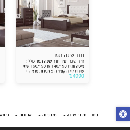
חדר שינה תמר
חדר שינה תמר חדר שינה תמר כולל :
מיטה זוגית 140/190 או 160/190 שתי
שידות לילה קומודה 5 מגירות מראה +
₪
4990
יחידת מגירה תוספות לבחירה: **ארגז
מצעים – 400 ₪ ** מיטה יהודית –
1200 ₪
בית
חדרי שינה
מזרנים-
ארונות
כיסאו