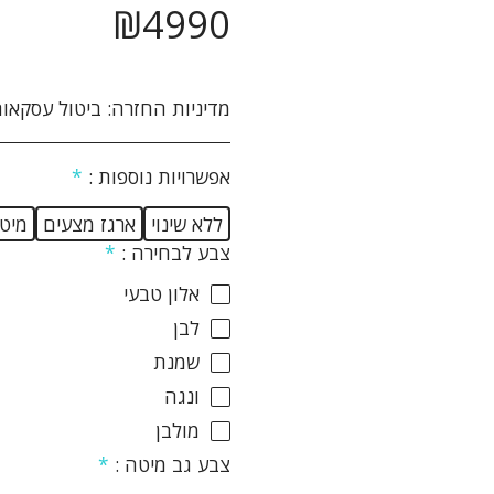
₪
4990
מדיניות החזרה:
ביטול עסקאות והחזרת מוצרים: הנהלת האתר עושה מאמצים רבים על מנת להבטיח את מכירתם ואספקתם של המוצרים המוצעים באתר לשביעות רצונו של הלקוח. אם לא תהיה מרוצה מן המוצר מן המוצר שרכשת תוכל לבטל את הרכישה ולהחזיר את המוצר ולקבל זיכוי כספי במחיר ששולם עבורו והוא על פי התנאים שלהלן: 1. ביטול העסקה יבוצע בתוך 14 יום שבו הלקוח קיבל את המוצר. 2. ביטול העסקה יעשה באמצעות הודעה בכתב אל הנהלת האתר באמצעות דואר רשום, פקסימיליה או דואר אלקטרוני ואשר אושרו על ידי הנהלת האתר. 3 המוצר יוחזר באריזתו המקורית, כשעדיין לא 
אפשרויות נוספות :
*
ללא שינוי
ארגז מצעים
מיטה
צבע לבחירה :
*
אלון טבעי
לבן
שמנת
ונגה
מולבן
צבע גב מיטה :
*