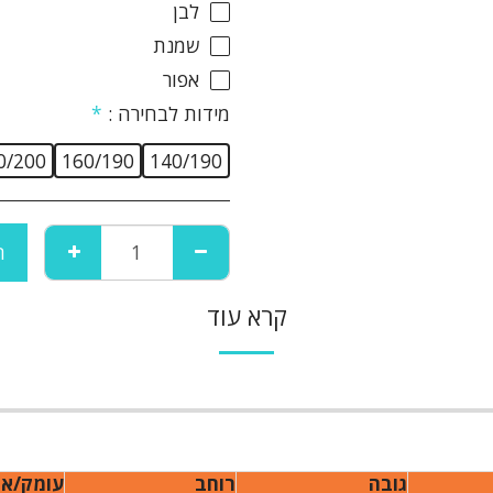
לבן
שמנת
אפור
מידות לבחירה :
*
0/200
160/190
140/190
ה
קרא עוד
גובה
רוחב
עומק/או