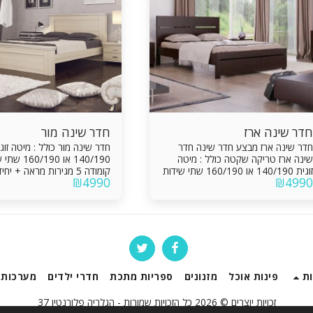
חדר שינה ארז
חדר שינה מור
חדר שינה ארז מבצע חדר שינה חדר
חדר שינה מור כולל : מיטה זוג
שינה ארז טריקה שקטה כולל : מיטה
140/190 או 0
זוגית 140/190 או 160/190 שתי שידות
קומודה 5 מגירות מראה + י
₪
4990
₪
4990
לילה קומודה + מראה תוספות לבחירה:
ארגז מצעים – 400 ₪ מיטה יהודית –
₪ ** מיטה יהודית – 1200 ₪
1200 ₪
ת
פינות אוכל
מזנונים
ספריות מתכת
חדרי ילדים
מערכות 
זכויות יוצרים © 2026 כל הזכויות שמורות -
הגלריה פלורנטין 37