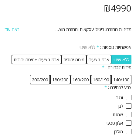
₪
4990
מדיניות החזרה:
ביטול עסקאות והחזרת מוצרים: הנהלת האתר עושה מאמצים רבים על מנת להבטיח את מכירתם ואספקתם של המוצרים המוצעים באתר לשביעות רצונו של הלקוח. אם לא תהיה מרוצה מן המוצר מן המוצר שרכשת תוכל לבטל את הרכישה ולהחזיר את המוצר ולקבל זיכוי כספי במחיר ששולם עבורו והוא על פי התנאים שלהלן: 1. ביטול העסקה יבוצע בתוך 14 יום שבו הלקוח קיבל את המוצר. 2. ביטול העסקה יעשה באמצעות הודעה בכתב אל הנהלת האתר באמצעות דואר רשום, פקסימיליה או דואר אלקטרוני ואשר אושרו על ידי הנהלת האתר. 3 המוצר יוחזר באריזתו המקורית, כשעדיין לא נעשה בו שימוש כלשהו וכשהוא שלם וללא פגיעה ו/או נזק ו/או פגם מכל סוג שהוא. 4 לקוח יחויב בדמי ביטול עסקה על סך 5% מערך המוצר כולל מע&quot;מ או 100 ₪ לפי הנמוך מבניהם. 5. אם המוצר סופק כבר ללקוח, חובת החזרת המוצר חלה על הלקוח והלקוח יחויב בדמי הובלה בהתאם, בנוסף לדמי הביטול הנ&quot;ל. 6. לא ניתן להחזיר מוצר שהותקן ו/או שהורכב בבית הלקוח. 7. לא ניתן להחזיר מוצר לאחר השימוש בו. 8. לא ניתן להחזיר מוצר שיוצר בהזמנה אישית בהתאם להזמנת הלקוח. 9. ביטול עסקה לפני קבלת המוצר יתבצע עד 24 שעות מסגירת העסקה ובתנאי שלא תואמה אספקה ללקוח . 10.ביטול עסקה לפני קבלת מוצר – יחויב הלקוח ב 25% דמי ביטול .
ראה עוד
אפשרויות נוספות :
*
ללא שינוי
ללא שינוי
ארגז מצעים
מיטה יהודית
ארגז מצעים +מיטה יהודית
מידות לבחירה :
*
200/200
180/200
160/200
160/190
140/190
צבע לבחירה :
*
ונגה
לבן
שמנת
אלון טבעי
מולבן