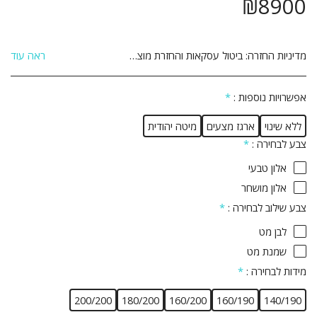
₪
8900
מדיניות החזרה:
ביטול עסקאות והחזרת מוצרים: הנהלת האתר עושה מאמצים רבים על מנת להבטיח את מכירתם ואספקתם של המוצרים המוצעים באתר לשביעות רצונו של הלקוח. אם לא תהיה מרוצה מן המוצר מן המוצר שרכשת תוכל לבטל את הרכישה ולהחזיר את המוצר ולקבל זיכוי כספי במחיר ששולם עבורו והוא על פי התנאים שלהלן: 1. ביטול העסקה יבוצע בתוך 14 יום שבו הלקוח קיבל את המוצר. 2. ביטול העסקה יעשה באמצעות הודעה בכתב אל הנהלת האתר באמצעות דואר רשום, פקסימיליה או דואר אלקטרוני ואשר אושרו על ידי הנהלת האתר. 3 המוצר יוחזר באריזתו המקורית, כשעדיין לא נעשה בו שימוש כלשהו וכשהוא שלם וללא פגיעה ו/או נזק ו/או פגם מכל סוג שהוא. 4 לקוח יחויב בדמי ביטול עסקה על סך 5% מערך המוצר כולל מע&quot;מ או 100 ₪ לפי הנמוך מבניהם. 5. אם המוצר סופק כבר ללקוח, חובת החזרת המוצר חלה על הלקוח והלקוח יחויב בדמי הובלה בהתאם, בנוסף לדמי הביטול הנ&quot;ל. 6. לא ניתן להחזיר מוצר שהותקן ו/או שהורכב בבית הלקוח. 7. לא ניתן להחזיר מוצר לאחר השימוש בו. 8. לא ניתן להחזיר מוצר שיוצר בהזמנה אישית בהתאם להזמנת הלקוח. 9. ביטול עסקה לפני קבלת המוצר יתבצע עד 24 שעות מסגירת העסקה ובתנאי שלא תואמה אספקה ללקוח . 10.ביטול עסקה לפני קבלת מוצר – יחויב הלקוח ב 25% דמי ביטול .
ראה עוד
אפשרויות נוספות :
*
ללא שינוי
ארגז מצעים
מיטה יהודית
צבע לבחירה :
*
אלון טבעי
אלון מושחר
צבע שילוב לבחירה :
*
לבן מט
שמנת מט
מידות לבחירה :
*
200/200
180/200
160/200
160/190
140/190