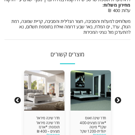
מחירון משלוח:
עלות: 400 ₪
משלוחים למעלות והסביבה, חצור הגלילית והסביבה, קריית שמונה, רמת
הגולן, ערד, ים המלח, באר שבע דרומה ואילת בתוספת תשלום, נא
להתעדכן מול נציגי המכירות
מוצרים קשורים
אז' אלון
חדר שינה זאוס
חדר שינה מיראז'
חדר שינה 
*ארגז מצעים-400
חדר שינה מיראז'
בשילוב בט
שקל* מיטה
תוספת: *ארגז
אז' אלון
חדר שינה 
יהודית-1200 שקל
מצעים – 400 ₪
בשילוב בטון תוספת: