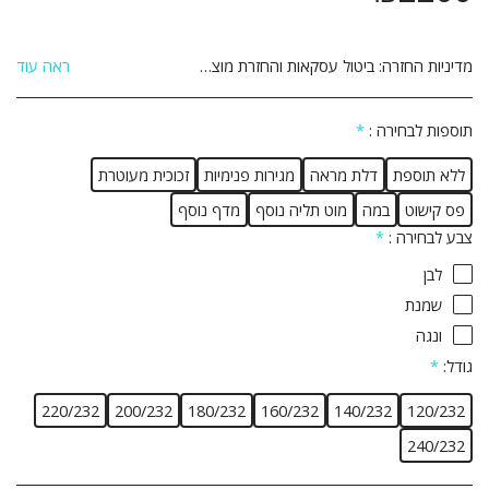
מדיניות החזרה:
ביטול עסקאות והחזרת מוצרים: הנהלת האתר עושה מאמצים רבים על מנת להבטיח את מכירתם ואספקתם של המוצרים המוצעים באתר לשביעות רצונו של הלקוח. אם לא תהיה מרוצה מן המוצר מן המוצר שרכשת תוכל לבטל את הרכישה ולהחזיר את המוצר ולקבל זיכוי כספי במחיר ששולם עבורו והוא על פי התנאים שלהלן: 1. ביטול העסקה יבוצע בתוך 14 יום שבו הלקוח קיבל את המוצר. 2. ביטול העסקה יעשה באמצעות הודעה בכתב אל הנהלת האתר באמצעות דואר רשום, פקסימיליה או דואר אלקטרוני ואשר אושרו על ידי הנהלת האתר. 3 המוצר יוחזר באריזתו המקורית, כשעדיין לא נעשה בו שימוש כלשהו וכשהוא שלם וללא פגיעה ו/או נזק ו/או פגם מכל סוג שהוא. 4 לקוח יחויב בדמי ביטול עסקה על סך 5% מערך המוצר כולל מע&quot;מ או 100 ₪ לפי הנמוך מבניהם. 5. אם המוצר סופק כבר ללקוח, חובת החזרת המוצר חלה על הלקוח והלקוח יחויב בדמי הובלה בהתאם, בנוסף לדמי הביטול הנ&quot;ל. 6. לא ניתן להחזיר מוצר שהותקן ו/או שהורכב בבית הלקוח. 7. לא ניתן להחזיר מוצר לאחר השימוש בו. 8. לא ניתן להחזיר מוצר שיוצר בהזמנה אישית בהתאם להזמנת הלקוח. 9. ביטול עסקה לפני קבלת המוצר יתבצע עד 24 שעות מסגירת העסקה ובתנאי שלא תואמה אספקה ללקוח . 10.ביטול עסקה לפני קבלת מוצר – יחויב הלקוח ב 25% דמי ביטול .
ראה עוד
תוספות לבחירה :
*
ללא תוספת
דלת מראה
מגירות פנימיות
זכוכית מעוטרת
פס קישוט
במה
מוט תליה נוסף
מדף נוסף
צבע לבחירה :
*
לבן
שמנת
ונגה
גודל:
*
220/232
200/232
180/232
160/232
140/232
120/232
240/232