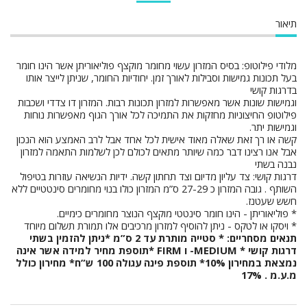
תיאור
מלודי פילוטופ: בסיס המזרון עשוי מחומר מוקצף פוליאוריתן אשר הינו חומר
בעל תכונות גמישות וסבילות לאורך זמן. יחודיות החומר, שניתן לייצר אותו
בדרגות קושי
וגמישות שונות אשר מאפשרות למזרון תכונות רבות. המזרון דו צדדי ושכבות
פילוטופ החיצוניות מחזקות את התמיכה לכל אורך הגוף מאפשרות נוחות
וגמישות יתר.
קשה או רך זאת שאלה מאוד אישית לכל אחד אבל לרב האמצע הוא הנכון
אבל אנו רצינו דבר כמה שיותר מתאים לכולם לכן לשלמות התאמה למזרון
נבנה בשתי
דרגות קושי: צד עליון מדיום וצד תחתון קשה. ידיות הנשיאה עוזרות בטיפול
השותף . גובה המזרון כ 27-29 ס”מ המזרון כולו בנוי מחומרים סינטטיים ללא
חשש שעטנז.
* פוליאוריתן - הינו חומר סינטטי מוקצף הנוצר מחומרים כימיים.
* ויסקו או לטקס - ניתן להוסיף למזרון מרכיבים אלו תמורת תשלום מיוחד
תנאים מסחריים: * סטייה מותרת עד 2 ס”מ *ניתן להזמין בשתי
דרגות קושי
* MEDIUM-
ו
FIRM *
תוספת מחיר למידה אשר אינה
נמצאת במחירון 10%* תוספת פינה עגולה 100 ש”ח* מחירון כולל
מ.ע.מ . 17%