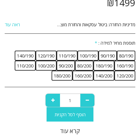
₪
1499
מדיניות החזרה:
ביטול עסקאות והחזרת מוצרים: הנהלת האתר עושה מאמצים רבים על מנת להבטיח את מכירתם ואספקתם של המוצרים המוצעים באתר לשביעות רצונו של הלקוח. אם לא תהיה מרוצה מן המוצר מן המוצר שרכשת תוכל לבטל את הרכישה ולהחזיר את המוצר ולקבל זיכוי כספי במחיר ששולם עבורו והוא על פי התנאים שלהלן: 1. ביטול העסקה יבוצע בתוך 14 יום שבו הלקוח קיבל את המוצר. 2. ביטול העסקה יעשה באמצעות הודעה בכתב אל הנהלת האתר באמצעות דואר רשום, פקסימיליה או דואר אלקטרוני ואשר אושרו על ידי הנהלת האתר. 3 המוצר יוחזר באריזתו המקורית, כשעדיין לא נעשה בו שימוש כלשהו וכשהוא שלם וללא פגיעה ו/או נזק ו/או פגם מכל סוג שהוא. 4 לקוח יחויב בדמי ביטול עסקה על סך 5% מערך המוצר כולל מע&quot;מ או 100 ₪ לפי הנמוך מבניהם. 5. אם המוצר סופק כבר ללקוח, חובת החזרת המוצר חלה על הלקוח והלקוח יחויב בדמי הובלה בהתאם, בנוסף לדמי הביטול הנ&quot;ל. 6. לא ניתן להחזיר מוצר שהותקן ו/או שהורכב בבית הלקוח. 7. לא ניתן להחזיר מוצר לאחר השימוש בו. 8. לא ניתן להחזיר מוצר שיוצר בהזמנה אישית בהתאם להזמנת הלקוח. 9. ביטול עסקה לפני קבלת המוצר יתבצע עד 24 שעות מסגירת העסקה ובתנאי שלא תואמה אספקה ללקוח . 10.ביטול עסקה לפני קבלת מוצר – יחויב הלקוח ב 25% דמי ביטול .
ראה עוד
תוספת מחיר למידה :
*
140/190
120/190
110/190
100/190
90/190
80/190
110/200
100/200
90/200
80/200
180/190
160/190
180/200
160/200
140/200
120/200
הוסף לסל הקניות
קרא עוד