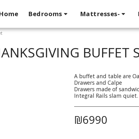
Home
Bedrooms
Mattresses-
et
ANKSGIVING BUFFET 
A buffet and table are O
Drawers and Calpe
Drawers made of sandwi
Integral Rails slam quiet.
₪
6990