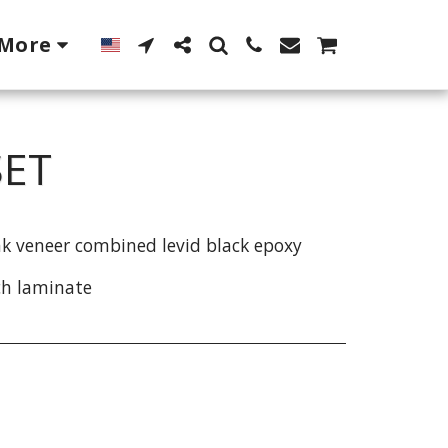
More
SET
ak veneer combined levid black epoxy
ch laminate