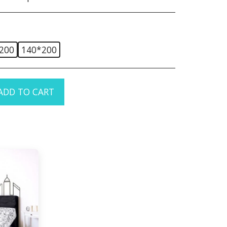
200
140*200
ADD TO CART