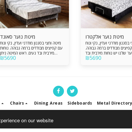
מיטת נוער אלקטרו
מיטת נוער סאונד
בסגנון מודרני ועדין, נקי ונוח
מיטה וחצי בסגנון מודרני ועדין, נקי ונוח
פיצים מבודדים ברמה גבוהה.
עם קפיצים מבודדים ברמה גבוהה. נוחות
ר שלנו יש נוחות מירבית ובד
מירבית ובד נעים. ראש המיטה ניתן
₪
5690
₪
5690
ראש המיטה ניתן לשינוי גובה.
לשינוי גובה כך שאתם יכולים להנות מכל
מכל הטוב במוצר אחד. שיהיה
הטוב שיש במוצר אחד. שיהיה לכם לילה
לילה קסום.
קסום!
s
Chairs
Dining Areas
Sideboards
Metal Director
Copyright © 2026 All rights reserved -
Florentine Gallery 37
xperience on our website
Terms
|
Privacy
|
Accessibility