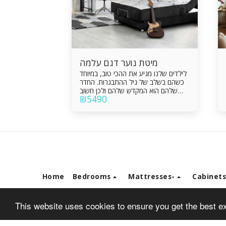
מיטת נוער דגם עלמה
לילדים שלנו מגיע את ההכי טוב, במיוחד
כשהם בשלב של גיל ההתבגרות. החדר
שלהם הוא המקדש שלהם ולכן חשוב
₪
5490
שהם ירגישו בו בנוח. מיטת הנוער דגם
עלמה מגיע ברוחב 140-120 ס"מ
ומאפשרות שינה איכותית, בריאה ונוחה,
גב מיטה, ארגז מצעים לאחסון כל מה
שצריך ואפילו ניתן להוסיף מנגנון חשמלי
Home
Bedrooms
Mattresses-
Cabinet
This website uses cookies to ensure you get the best e