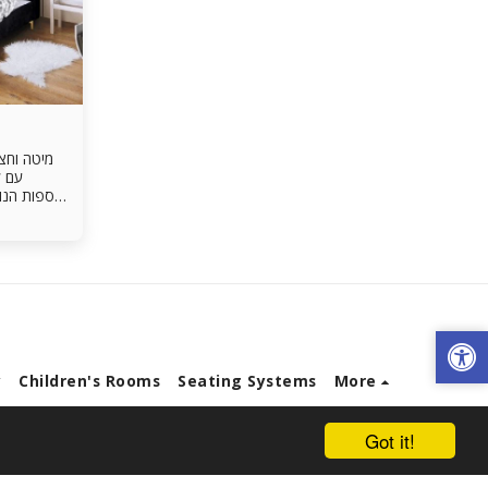
מיטה וחצי 
עם ק
לספות הנוע
נעים. 
להנות 
y
Children's Rooms
Seating Systems
More
Got it!