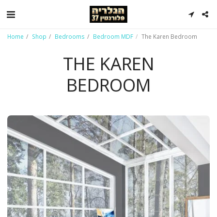
Home
Shop
Bedrooms
Bedroom MDF
The Karen Bedroom
THE KAREN
BEDROOM