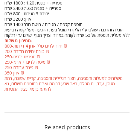
ספרייה + כוננית 1.20 : 1800 ש"ח
ספרייה + כוננית 1.60: 2400 ש"ח
יחידת 3 מגירות : 800 ש"ח
ארון: 3200 ש"ח
תוספת קלפה / מגירות / מיטת חבר 1400 ש"ח
הובלה והרכבה ישולם ע"י הלקוח למוביל בעת ההגעה מעל קומה רביעית
ללא מעלית תוספת של 50 ש"ח לקומה במידה וצריך מנוף ישולם ע"י הלקוח
מחירון משלוח:
חדר ילדים כולל ארון 4 דלתות-800 ₪
כוורת יחידה בודדת-200 ₪
ספריית ילדים-250 ₪
מיטה ילדים + ארגז-250 ₪
פינת עבודה-250 ₪
ארון 350 ₪
משלוחים למעלות והסביבה, חצור הגלילית והסביבה, קריית שמונה, רמת
הגולן, ערד, ים המלח, באר שבע דרומה ואילת בתוספת תשלום, נא
להתעדכן מול נציגי המכירות
Related products