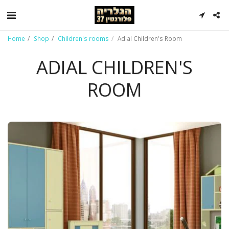
Home
Shop
Children's rooms
Adial Children's Room
ADIAL CHILDREN'S
ROOM